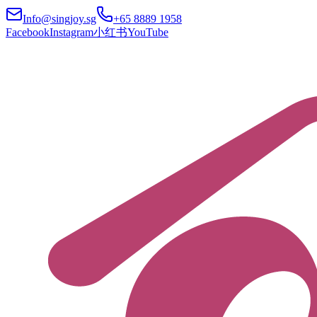
Info@singjoy.sg
+65 8889 1958
Facebook
Instagram
小红书
YouTube