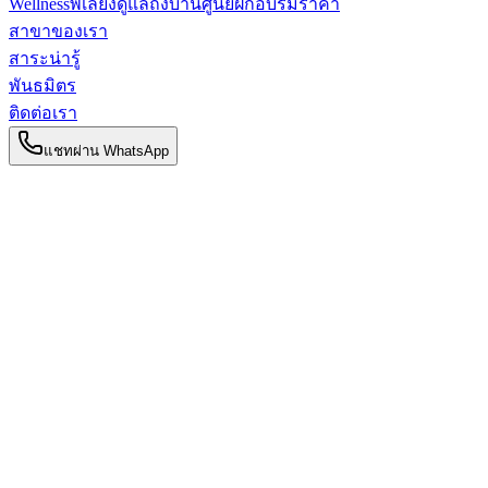
Wellness
พี่เลี้ยงดูแลถึงบ้าน
ศูนย์ฝึกอบรม
ราคา
สาขาของเรา
สาระน่ารู้
พันธมิตร
ติดต่อเรา
แชทผ่าน WhatsApp
กลับไปยังสาระน่ารู้
สาระน่ารู้สำหรับคุณแม่
พี่เลี้ยงดูแลแบบ 1 ต่อ 1 vs. ห้องรวมทารก:
แบบไหนเหมาะกับลูกน้อยของคุณ?