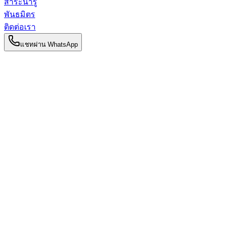
สาระน่ารู้
พันธมิตร
ติดต่อเรา
แชทผ่าน WhatsApp
กลับไปยังสาระน่ารู้
สาระน่ารู้สำหรับคุณแม่
การอยู่เดือนในสิงคโปร์ vs มาเลเซีย: ความ