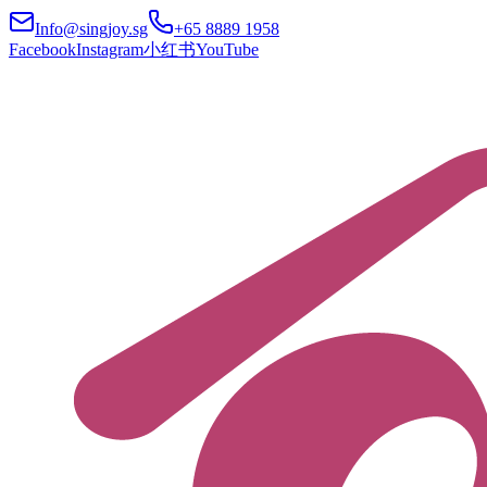
Info@singjoy.sg
+65 8889 1958
Facebook
Instagram
小红书
YouTube