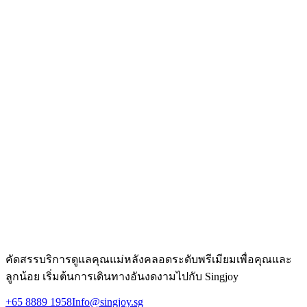
ชอบด้านอาหารของคุณแม่แต่ละท่าน
อาหารของเราปรุงสดใหม่ทุกวันด้วยวัตถุดิบชั้นเลิศ ไม่มีส่วน
ประกอบแช่แข็งหรือบรรจุสำเร็จ ทุกจานออกแบบมาให้ทั้งบำรุง
อย่างลึกซึ้งและอร่อยอย่างแท้จริง เพราะเราเชื่อว่าอาหารเพื่อ
การฟื้นตัวควรเป็นสิ่งที่คุณตั้งตารอ ไม่ใช่สิ่งที่ต้องทนรับ
ประทาน
สัมผัสการดูแลคุณแม่หลังคลอดระดับพรีเมียม
ให้ Singjoy ดูแลเส้นทางการฟื้นฟูหลังคลอดของคุณ ด้วยพี่เลี้ยง
ดูแลแบบ 1 ต่อ 1 และทีมดูแลมืออาชีพของเรา
สอบถามวันนี้
คัดสรรบริการดูแลคุณแม่หลังคลอดระดับพรีเมียมเพื่อคุณและ
ลูกน้อย เริ่มต้นการเดินทางอันงดงามไปกับ Singjoy
+65 8889 1958
Info@singjoy.sg