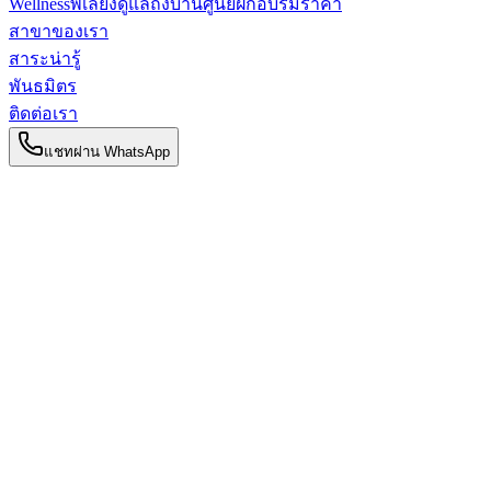
Wellness
พี่เลี้ยงดูแลถึงบ้าน
ศูนย์ฝึกอบรม
ราคา
สาขาของเรา
สาระน่ารู้
พันธมิตร
ติดต่อเรา
แชทผ่าน WhatsApp
กลับไปยังสาระน่ารู้
สาระน่ารู้สำหรับคุณแม่
ทำความเข้าใจหลักการอยู่ไฟตามแพทย์
แผนจีน: 一排二清三调四补