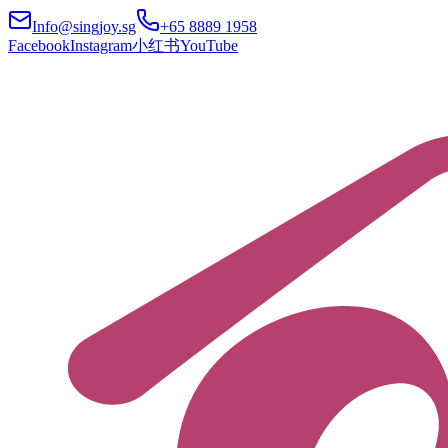
Info@singjoy.sg
+65 8889 1958
Facebook
Instagram
小红书
YouTube