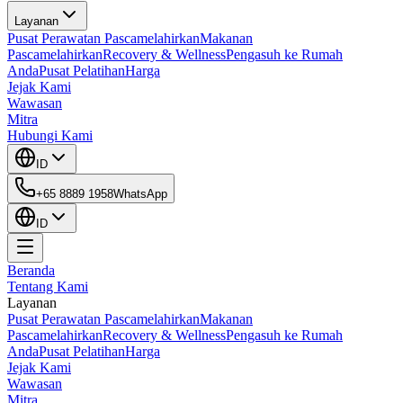
Layanan
Pusat Perawatan Pascamelahirkan
Makanan
Pascamelahirkan
Recovery & Wellness
Pengasuh ke Rumah
Anda
Pusat Pelatihan
Harga
Jejak Kami
Wawasan
Mitra
Hubungi Kami
ID
+65 8889 1958
WhatsApp
ID
Beranda
Tentang Kami
Layanan
Pusat Perawatan Pascamelahirkan
Makanan
Pascamelahirkan
Recovery & Wellness
Pengasuh ke Rumah
Anda
Pusat Pelatihan
Harga
Jejak Kami
Wawasan
Mitra