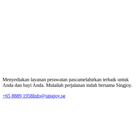
Lihat Semua Artikel
Siap memulai perjalanan Anda?
Hubungi tim kami yang ramah untuk mempelajari lebih lanjut
tentang paket perawatan pascamelahirkan kami atau menjadwalkan
tur pusat.
WhatsApp Kami Sekarang
Lihat Lokasi
Menyediakan layanan perawatan pascamelahirkan terbaik untuk
Anda dan bayi Anda. Mulailah perjalanan indah bersama Singjoy.
+65 8889 1958
Info@singjoy.sg