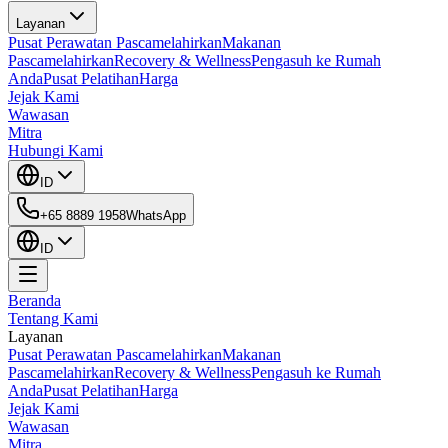
Layanan
Pusat Perawatan Pascamelahirkan
Makanan
Pascamelahirkan
Recovery & Wellness
Pengasuh ke Rumah
Anda
Pusat Pelatihan
Harga
Jejak Kami
Wawasan
Mitra
Hubungi Kami
ID
+65 8889 1958
WhatsApp
ID
Beranda
Tentang Kami
Layanan
Pusat Perawatan Pascamelahirkan
Makanan
Pascamelahirkan
Recovery & Wellness
Pengasuh ke Rumah
Anda
Pusat Pelatihan
Harga
Jejak Kami
Wawasan
Mitra