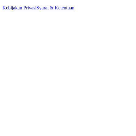
Kebijakan Privasi
Syarat & Ketentuan