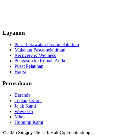
Layanan
Pusat Perawatan Pascamelahirkan
Makanan Pascamelahirkan
Recovery & Wellness
Pengasuh ke Rumah Anda
Pusat Pelatihan
Harga
Perusahaan
Beranda
Tentang Kami
Jejak Kami
Wawasan
Mitra
Hubungi Kami
© 2025 Singjoy Pte Ltd. Hak Cipta Dilindungi.