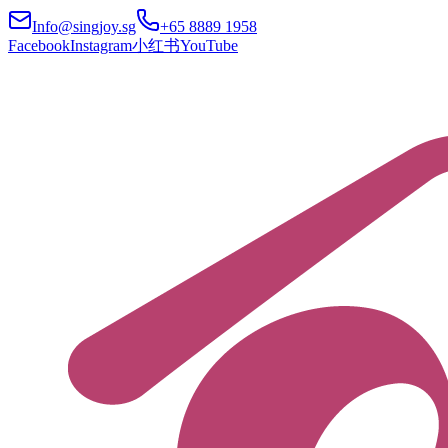
Info@singjoy.sg
+65 8889 1958
Facebook
Instagram
小红书
YouTube