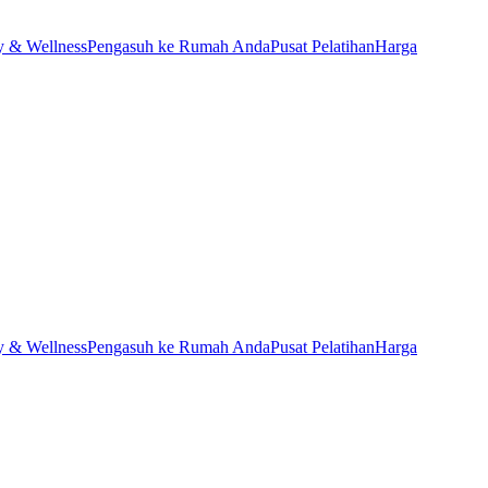
y & Wellness
Pengasuh ke Rumah Anda
Pusat Pelatihan
Harga
y & Wellness
Pengasuh ke Rumah Anda
Pusat Pelatihan
Harga