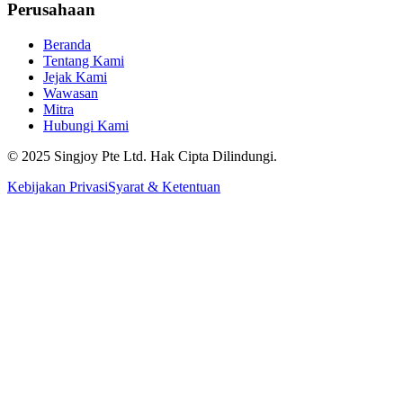
Perusahaan
Beranda
Tentang Kami
Jejak Kami
Wawasan
Mitra
Hubungi Kami
© 2025 Singjoy Pte Ltd. Hak Cipta Dilindungi.
Kebijakan Privasi
Syarat & Ketentuan