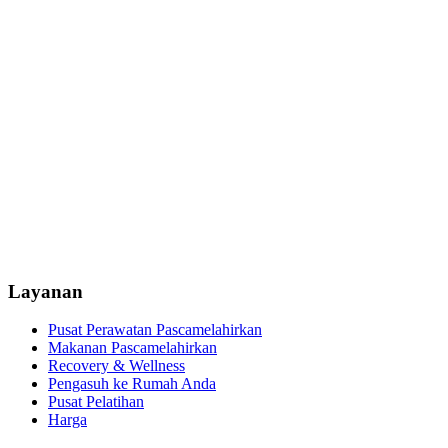
Layanan
Pusat Perawatan Pascamelahirkan
Makanan Pascamelahirkan
Recovery & Wellness
Pengasuh ke Rumah Anda
Pusat Pelatihan
Harga