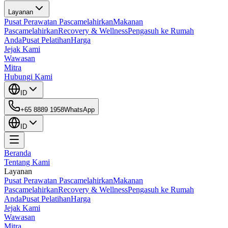
Layanan
Pusat Perawatan Pascamelahirkan
Makanan
Pascamelahirkan
Recovery & Wellness
Pengasuh ke Rumah
Anda
Pusat Pelatihan
Harga
Jejak Kami
Wawasan
Mitra
Hubungi Kami
ID
+65 8889 1958
WhatsApp
ID
Beranda
Tentang Kami
Layanan
Pusat Perawatan Pascamelahirkan
Makanan
Pascamelahirkan
Recovery & Wellness
Pengasuh ke Rumah
Anda
Pusat Pelatihan
Harga
Jejak Kami
Wawasan
Mitra