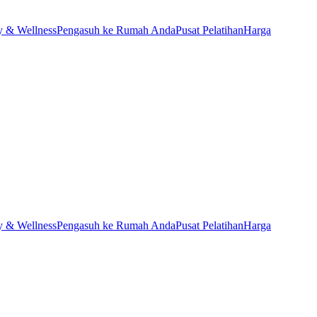
y & Wellness
Pengasuh ke Rumah Anda
Pusat Pelatihan
Harga
y & Wellness
Pengasuh ke Rumah Anda
Pusat Pelatihan
Harga