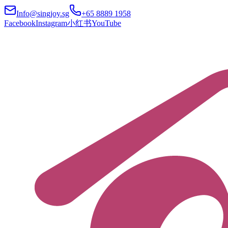
Info@singjoy.sg
+65 8889 1958
Facebook
Instagram
小红书
YouTube