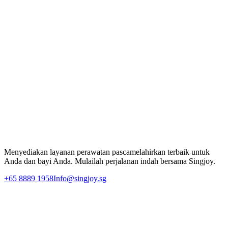
pascamelahirkan Anda dari melelahkan menjadi dapat dikelola —
bahkan menyenangkan. Luangkan waktu untuk mengajukan
pertanyaan, periksa kualifikasi, dan percayai insting Anda. Dan
ingat: Anda berhak mendapatkan pengasuh yang merawat Anda
sama seperti dia merawat bayi Anda.
Rasakan Perawatan Pascamelahirkan Premium
Biarkan Singjoy mendukung perjalanan pemulihan pascamelahirkan
Anda dengan pengasuh 1-on-1 khusus dan tim perawatan
profesional kami.
Tanyakan Hari Ini
Menyediakan layanan perawatan pascamelahirkan terbaik untuk
Anda dan bayi Anda. Mulailah perjalanan indah bersama Singjoy.
+65 8889 1958
Info@singjoy.sg