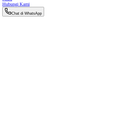
Hubungi Kami
Chat di WhatsApp
Kembali ke Wawasan
Wawasan Keibuan
5 Hal yang Harus Diperhatikan dalam
Memilih Pengasuh Tinggal Bersama