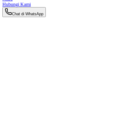
Hubungi Kami
Chat di WhatsApp
Kembali ke Wawasan
Wawasan Keibuan
Panduan Ibu Pertama Kali untuk
Perawatan Pascamelahirkan di
Singapura