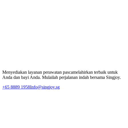
perawatan Anda bisa dikirim lebih awal ke suite sebelum
kedatangan Anda — tim concierge kami akan mempersiapkan
segalanya sehingga siap ketika Anda tiba.
Rasakan Perawatan Pascamelahirkan Premium
Biarkan Singjoy mendukung perjalanan pemulihan pascamelahirkan
Anda dengan pengasuh 1-on-1 khusus dan tim perawatan
profesional kami.
Tanyakan Hari Ini
Menyediakan layanan perawatan pascamelahirkan terbaik untuk
Anda dan bayi Anda. Mulailah perjalanan indah bersama Singjoy.
+65 8889 1958
Info@singjoy.sg