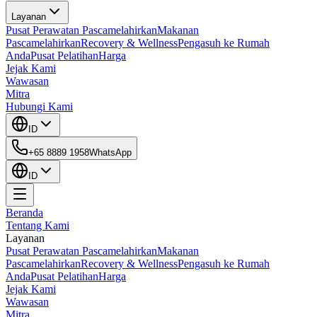
Layanan
Pusat Perawatan Pascamelahirkan
Makanan
Pascamelahirkan
Recovery & Wellness
Pengasuh ke Rumah
Anda
Pusat Pelatihan
Harga
Jejak Kami
Wawasan
Mitra
Hubungi Kami
ID
+65 8889 1958
WhatsApp
ID
Beranda
Tentang Kami
Layanan
Pusat Perawatan Pascamelahirkan
Makanan
Pascamelahirkan
Recovery & Wellness
Pengasuh ke Rumah
Anda
Pusat Pelatihan
Harga
Jejak Kami
Wawasan
Mitra