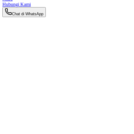
Hubungi Kami
Chat di WhatsApp
Kembali ke Wawasan
Wawasan Keibuan
Daftar Packing untuk Pusat Perawatan
Pascamelahirkan