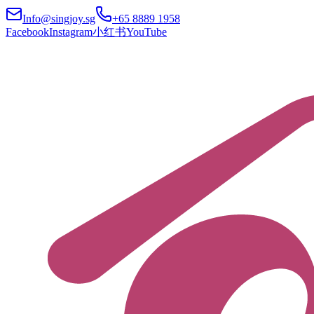
Info@singjoy.sg
+65 8889 1958
Facebook
Instagram
小红书
YouTube