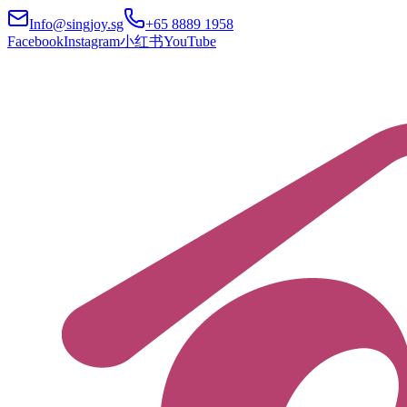
Info@singjoy.sg
+65 8889 1958
Facebook
Instagram
小红书
YouTube