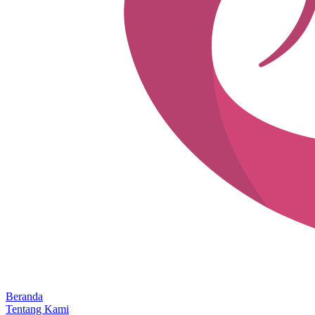
Beranda
Tentang Kami