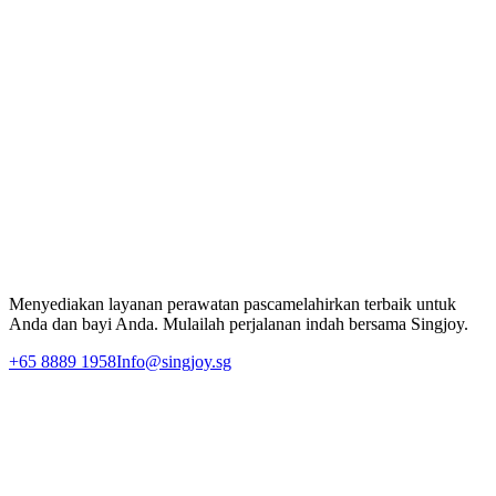
susu botol
Keamanan bayi baru lahir, lingkungan tidur, dan
pertolongan pertama dasar
Mendukung pemulihan fisik dan emosional ibu
Lihat Program Lengkap
Punya Pertanyaan Tentang Program
Kami?
Hubungi kami untuk mengetahui tanggal penerimaan, biaya, dan
program mana yang paling sesuai dengan kebutuhan Anda.
Tanyakan di WhatsApp
Email Kami
Menyediakan layanan perawatan pascamelahirkan terbaik untuk
Anda dan bayi Anda. Mulailah perjalanan indah bersama Singjoy.
+65 8889 1958
Info@singjoy.sg