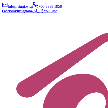
Info@singjoy.sg
+65 8889 1958
Facebook
Instagram
小红书
YouTube