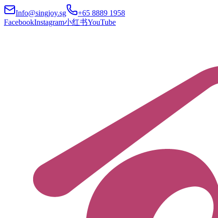
Info@singjoy.sg
+65 8889 1958
Facebook
Instagram
小红书
YouTube