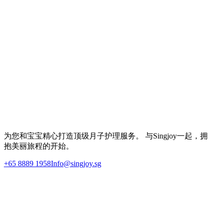
如果您感到不堪重负或经历持续的悲伤，请不要犹豫与医疗专
业人员交谈。产后抑郁比许多人意识到的更为普遍，寻求帮助
是力量的表现——而非软弱。
体验优质月子护理
让Singjoy以专属1对1月嫂和专业护理团队支持您的产后恢复
之旅。
立即咨询
为您和宝宝精心打造顶级月子护理服务。 与Singjoy一起，拥
抱美丽旅程的开始。
+65 8889 1958
Info@singjoy.sg