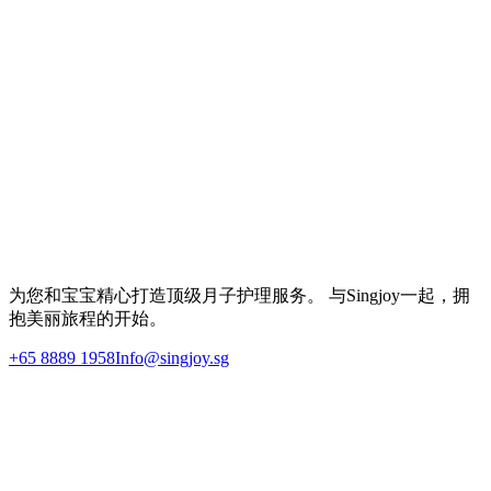
咨询月子套餐
联系我们的团队，了解空档期及适合您的方案。
WhatsApp 咨询
发送邮件
为您和宝宝精心打造顶级月子护理服务。 与Singjoy一起，拥
抱美丽旅程的开始。
+65 8889 1958
Info@singjoy.sg