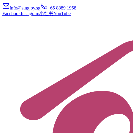
Info@singjoy.sg
+65 8889 1958
Facebook
Instagram
小红书
YouTube