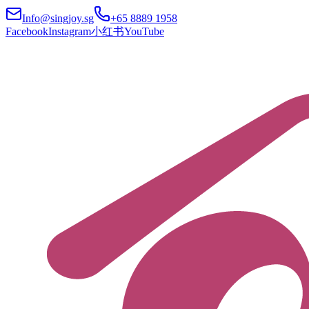
Info@singjoy.sg
+65 8889 1958
Facebook
Instagram
小红书
YouTube