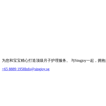
联系我们
如果您对本隐私政策有任何疑问或希望行使您的数据保护权利
Singjoy Pte Ltd
Email: Info@singjoy.sg
电话
: +65 8889 1958
为您和宝宝精心打造顶级月子护理服务。 与Singjoy一起，拥
+65 8889 1958
Info@singjoy.sg