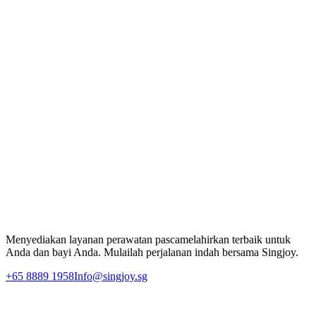
Di Singjoy, kami merayakan keberagaman warisan confinement
Malaysia. Perawatan kami dibangun di atas rasa hormat yang
mendalam terhadap tradisi, dipadukan dengan fleksibilitas untuk
menghormati adat dan preferensi unik setiap keluarga — semuanya
disampaikan dengan perawatan yang profesional, sehat secara gizi,
dan sangat penuh perhatian yang layak diterima setiap ibu.
Rasakan Perawatan Pascamelahirkan Premium
Biarkan Singjoy mendukung perjalanan pemulihan pascamelahirkan
Anda dengan pengasuh 1-on-1 khusus dan tim perawatan
profesional kami.
Tanyakan Hari Ini
Menyediakan layanan perawatan pascamelahirkan terbaik untuk
Anda dan bayi Anda. Mulailah perjalanan indah bersama Singjoy.
+65 8889 1958
Info@singjoy.sg