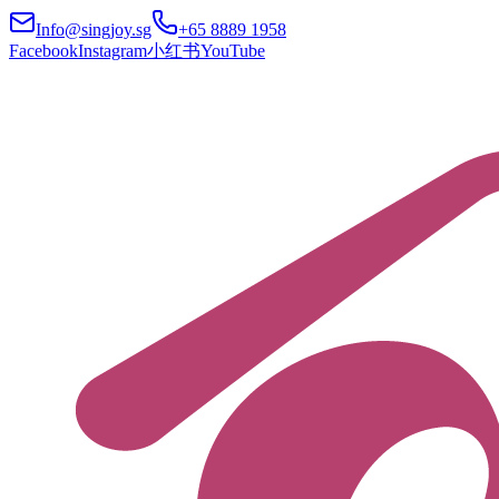
Info@singjoy.sg
+65 8889 1958
Facebook
Instagram
小红书
YouTube