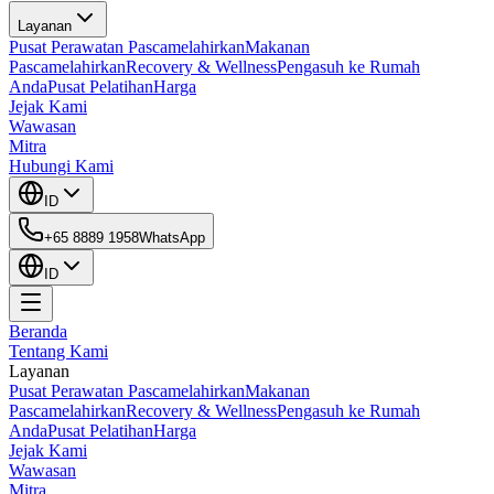
Layanan
Pusat Perawatan Pascamelahirkan
Makanan
Pascamelahirkan
Recovery & Wellness
Pengasuh ke Rumah
Anda
Pusat Pelatihan
Harga
Jejak Kami
Wawasan
Mitra
Hubungi Kami
ID
+65 8889 1958
WhatsApp
ID
Beranda
Tentang Kami
Layanan
Pusat Perawatan Pascamelahirkan
Makanan
Pascamelahirkan
Recovery & Wellness
Pengasuh ke Rumah
Anda
Pusat Pelatihan
Harga
Jejak Kami
Wawasan
Mitra