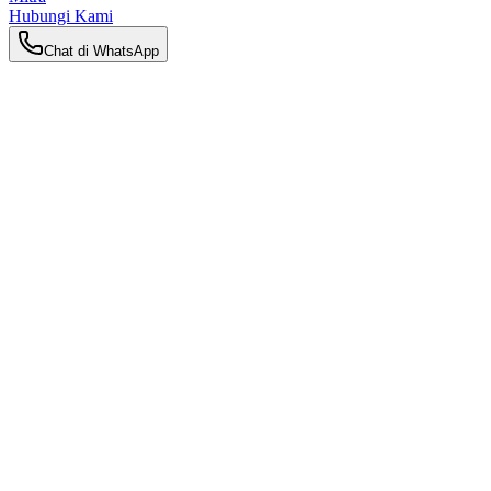
Hubungi Kami
Chat di WhatsApp
Kembali ke Wawasan
Wawasan Keibuan
Confinement Multikultural di Malaysia:
Tradisi Tionghoa, Melayu & India