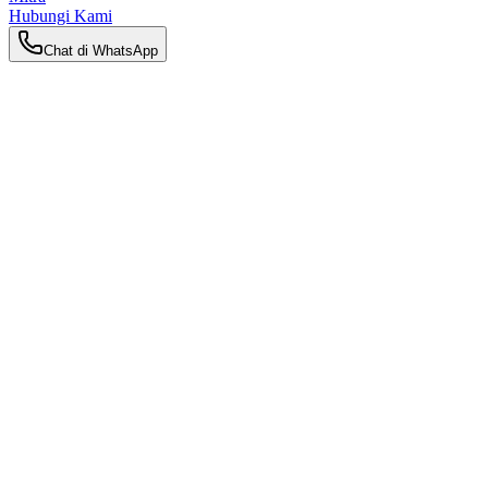
Hubungi Kami
Chat di WhatsApp
Kembali ke Wawasan
Wawasan Keibuan
Mengapa Semakin Banyak Keluarga
Malaysia Memilih Pusat Confinement
Premium