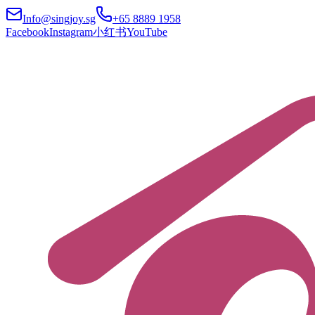
Info@singjoy.sg
+65 8889 1958
Facebook
Instagram
小红书
YouTube