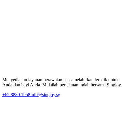
diberikan. Setelah mengasah keahlian kami di hotel-hotel terbaik
Singapura, kami bangga membawa perawatan 1-ke-1 yang sama
berdedikasi, hidangan bergizi, dan lingkungan yang menenangkan
kepada keluarga di Malaysia.
Rasakan Perawatan Pascamelahirkan Premium
Biarkan Singjoy mendukung perjalanan pemulihan pascamelahirkan
Anda dengan pengasuh 1-on-1 khusus dan tim perawatan
profesional kami.
Tanyakan Hari Ini
Menyediakan layanan perawatan pascamelahirkan terbaik untuk
Anda dan bayi Anda. Mulailah perjalanan indah bersama Singjoy.
+65 8889 1958
Info@singjoy.sg