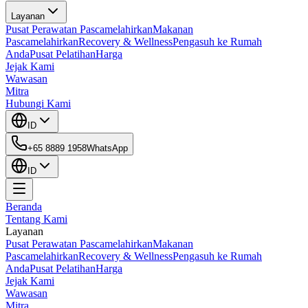
Layanan
Pusat Perawatan Pascamelahirkan
Makanan
Pascamelahirkan
Recovery & Wellness
Pengasuh ke Rumah
Anda
Pusat Pelatihan
Harga
Jejak Kami
Wawasan
Mitra
Hubungi Kami
ID
+65 8889 1958
WhatsApp
ID
Beranda
Tentang Kami
Layanan
Pusat Perawatan Pascamelahirkan
Makanan
Pascamelahirkan
Recovery & Wellness
Pengasuh ke Rumah
Anda
Pusat Pelatihan
Harga
Jejak Kami
Wawasan
Mitra